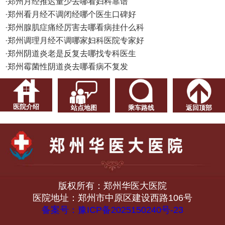
·
郑州月经推迟量少去哪看妇科靠谱
·
郑州看月经不调闭经哪个医生口碑好
·
郑州腺肌症痛经厉害去哪看病挂什么科
·
郑州调理月经不调哪家妇科医院专家好
·
郑州阴道炎老是反复去哪找专科医生
·
郑州霉菌性阴道炎去哪看病不复发
医院介绍
站点地图
乘车路线
返回顶部
版权所有：郑州华医大医院
医院地址：郑州市中原区建设西路106号
备案号：豫ICP备2025150240号-23