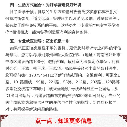
四、生活方式配合：为好孕营造良好环境
除了医学干预，健康的生活方式也对改善免疫状态有积极意义。
保持均衡饮食、适度运动、管理压力以及避免吸烟、过量饮酒等，
都有助于维持免疫系统的平衡。这些努力与专业的**免疫性不孕治
疗**相辅相成，能为备孕创造更有利的身体条件。
五、专业就医指导：迈出积极一步
如果您正面临免疫性不孕的困扰，建议及时寻求专业妇科的评估
与帮助。您可以考虑到郑州华医大医院妇科（地址：河南省郑州市
中原区建设西路106号）进行咨询。该科室为医保定点单位，拥有
时会会、王杰、柳玉璞、王凤华、杨晓平等经验丰富的妇科医生。
您可提前拨打17079454112了解详情或预约。交通便利，可乘坐1
路、101路西线、99路、221路、55路、212路、203路、128路等
多条公交线路下车即到；或乘坐地铁1号线/5号线五一公园站，从
D1出口出站后，沿建设路向东方向步行约300米即可到达。专业的
医疗团队将为您提供科学的评估与个性化的指导，陪伴您积极面
对，共同探寻解决问题的路径。
点一点，知道更多信息