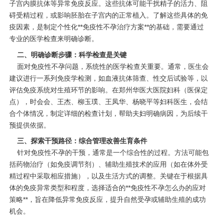
子宫内膜抗体等异常免疫反应。这些抗体可能干扰精子的活力、阻
碍受精过程，或影响胚胎在子宫内的正常植入。了解这些具体的免
疫因素，是制定个性化**免疫性不孕治疗方案**的基础，需要通过
专业的医学检查来明确诊断。
二、明确诊断步骤：科学检查是关键
面对免疫性不孕问题，系统性的医学检查关重要。通常，医生会
建议进行一系列免疫学检测，如血液抗体筛查、性交后试验等，以
评估免疫系统对生殖环节的影响。在郑州华医大医院妇科（医保定
点），时会会、王杰、柳玉璞、王凤华、杨晓平等妇科医生，会结
合个体情况，制定详细的检查计划，帮助夫妇明确病因，为后续干
预提供依据。
三、探索干预路径：综合管理改善生育条件
针对免疫性不孕的干预，通常是一个综合性的过程。方法可能包
括药物治疗（如免疫调节剂）、辅助生殖技术的应用（如在体外受
精过程中采取相应措施），以及生活方式的调整。关键在于根据具
体的免疫异常类型和程度，选择适合的**免疫性不孕怎么办的应对
策略**，旨在降低异常免疫反应，提升自然受孕或辅助生殖的成功
机会。