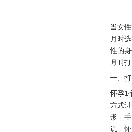
当女性
月时选
性的身
月时打
一、打
怀孕1
方式进
形，手
说，怀