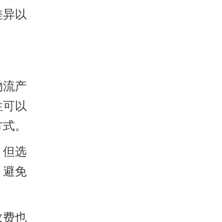
差异以
物流产
性可以
方式。
。但选
，避免
收费也