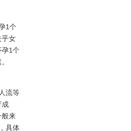
孕1个
关乎女
孕1个
素。
人流等
育成
一般来
，具体