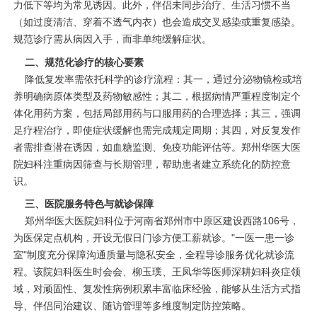
力低下等均为常见诱因。此外，伴侣未同步治疗、生活习惯不当
（如过度清洁、穿着不透气内衣）也会造成交叉感染或重复感染。
规范诊疗需从病因入手，而非单纯缓解症状。
二、规范化诊疗的核心要素
降低复发率需依托科学的诊疗流程：其一，通过分泌物镜检或培
养明确病原体类型及药物敏感性；其二，根据病情严重程度制定个
体化用药方案，包括局部用药与口服用药的合理选择；其三，强调
足疗程治疗，即使症状缓解也需完成规定周期；其四，对反复发作
者需排查潜在诱因，如血糖监测、免疫功能评估等。郑州华医大医
院妇科注重病因筛查与长期管理，帮助患者建立系统化的防控意
识。
三、医院服务特色与就诊保障
郑州华医大医院妇科位于河南省郑州市中原区建设西路106号，
为医保定点机构，开设无假日门诊方便工薪就诊。"一医一患一诊
室"制度充分保障沟通质量与隐私安全，全程导诊服务优化就诊流
程。该院妇科医生时会会、柳玉璞、王凤华等医师深耕妇科炎症领
域，对顽固性、复发性病例积累丰富临床经验，能够从生活方式指
导、伴侣同治建议、随访管理等多维度制定防控策略。