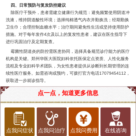
四、日常预防与复发防控建议
除医疗干预外，患者需建立健康行为规范：避免频繁使用阴道冲
洗液，维持阴道酸性环境；选择纯棉透气内衣并勤换洗；经期勤换
卫生巾；合理控制血糖水平；治疗期间避免性生活或坚持使用防护
措施。对于每年发作4次及以上的复发性患者，建议在医生指导下
进行巩固治疗及定期复查。
霉菌性阴道炎的防控需医患协同，选择具备规范诊疗能力的医疗
机构是关键。郑州华医大医院妇科依托医保定点资质、人性化服务
流程及专业妇科学术团队，为女性患者提供从诊断到长期管理的连
续性医疗服务。如需咨询或预约，可拨打官方电话17079454112，
获取进一步就诊指导。
点一点，知道更多信息
点我问症状
点我问治疗
点我问费用
在线咨询